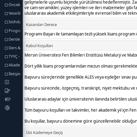
Önceki Öğrenmenin Tanınması
Yeterlilik Koşulları ve Kuralları
İstihdam Olanakları
Program Yeterlikleri
Dersler
Ders & Program Yeterlilikleri
TYYÇ - Program Yeterlilikleri
Akademik Personel
İletişim