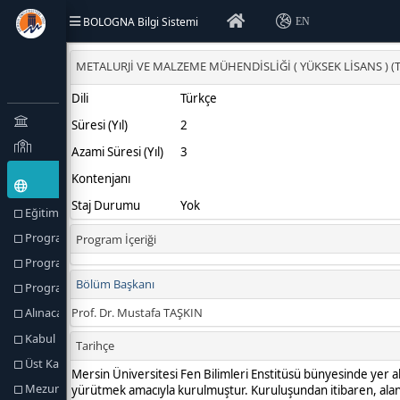
BOLOGNA Bilgi Sistemi
EN
Eğitim Türü (Amaçlar) ve Hedefler
Program Hakkında
Program Profili
Program Yetkilileri
Alınacak Derece
Kabul Koşulları
Üst Kademeye Geçiş
Mezuniyet Koşulları